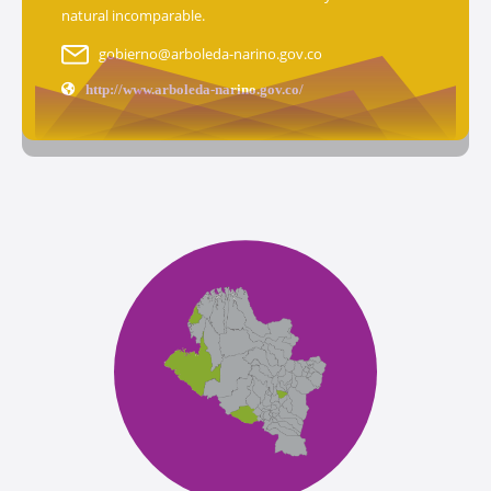
natural incomparable.
gobierno@arboleda-narino.gov.co
http://www.arboleda-narino.gov.co/